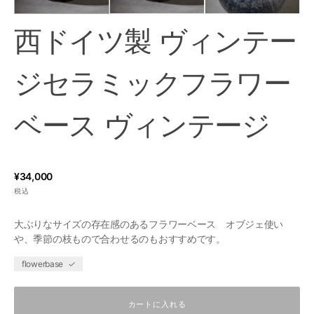
西ドイツ製 ヴィンテー
ジセラミックフラワー
ベース ヴィンテージ
通
¥34,000
税込
常
価
大ぶりなサイズの存在感のあるフラワーベース オブジェ使い
格
や、季節の枝もので合わせるのもおすすめです。
flowerbase
カートに入れる