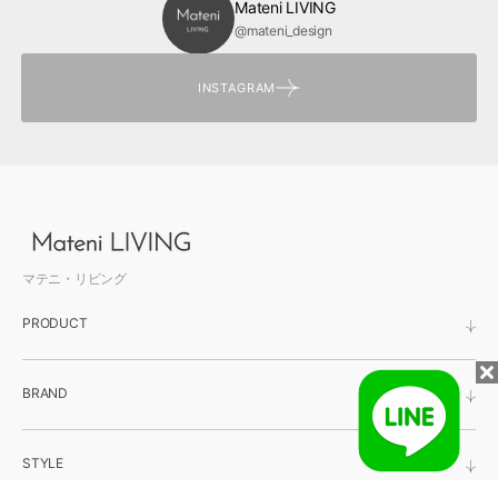
Mateni LIVING
@mateni_design
INSTAGRAM
マテニ・リビング
PRODUCT
BRAND
STYLE